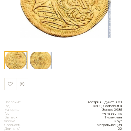
Название
Австрия 1 дукат, 1689
Год
1689 ( Леопольд I)
Материал
Золото 0.986
Гурт
Неизвестно
Выпуск
Тиражная
Форма
Круг
Соосность
Медальное (0°)
Длина +/-
22