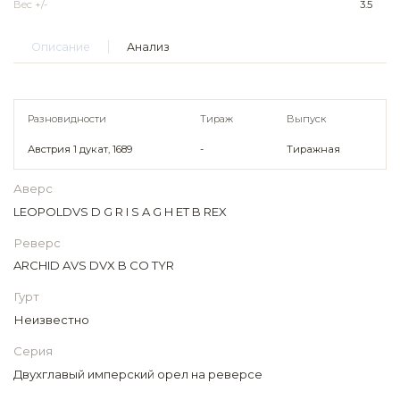
Вес +/-
3.5
Описание
Анализ
Разновидности
Тираж
Выпуск
Австрия 1 дукат, 1689
-
Тиражная
Аверс
LEOPOLDVS D G R I S A G H ET B REX
Реверс
ARCHID AVS DVX B CO TYR
Гурт
Неизвестно
Серия
Двухглавый имперский орел на реверсе