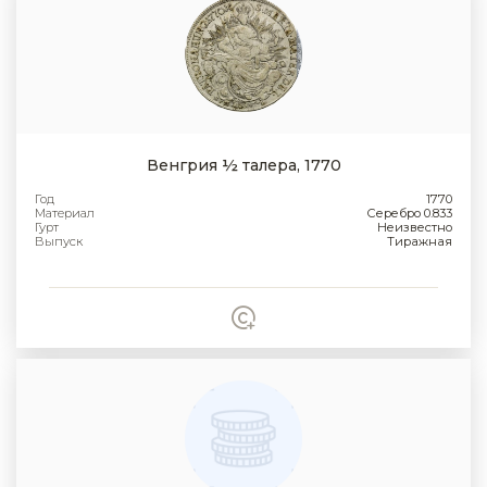
Венгрия ½ талера, 1770
Год
1770
Материал
Серебро 0.833
Гурт
Неизвестно
Выпуск
Тиражная