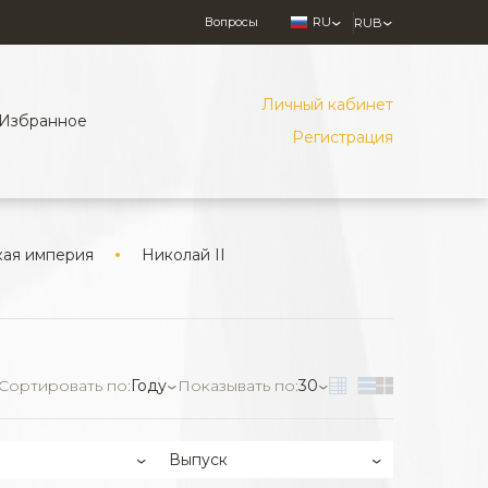
Вопросы
RU
RUB
Личный кабинет
Избранное
Регистрация
кая империя
Николай II
Сортировать по:
Году
Показывать по:
30
Выпуск