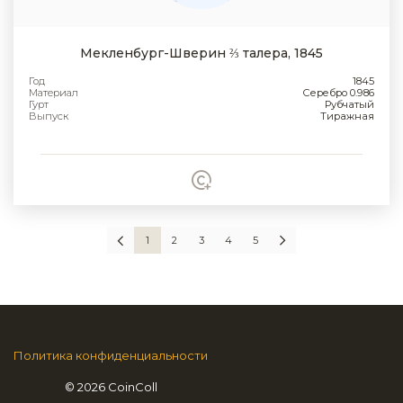
Мекленбург-Шверин ⅔ талера, 1845
Год
1845
Материал
Серебро 0.986
Гурт
Рубчатый
Выпуск
Тиражная
1
2
3
4
5
Политика конфиденциальности
© 2026 CoinColl