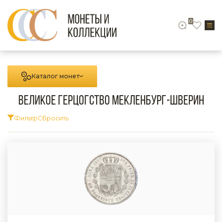
0
Каталог монет
Великое герцогство Мекленбург-Шверин
Фильтр
Сбросить