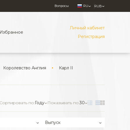
Вопросы
RU
RUB
Личный кабинет
Избранное
Регистрация
Королевство Англия
Карл II
Сортировать по:
Году
Показывать по:
30
Выпуск