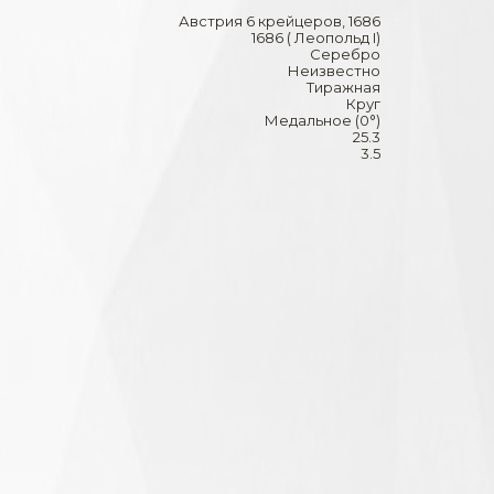
Австрия 6 крейцеров, 1686
1686 ( Леопольд I)
Серебро
Неизвестно
Тиражная
Круг
Медальное (0°)
25.3
3.5