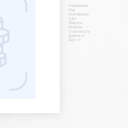
Название
Год
Материал
Гурт
Выпуск
Форма
Соосность
Длина +/-
Вес +/-