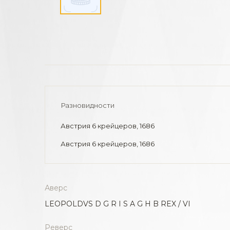
Разновидности
Австрия 6 крейцеров, 1686
Австрия 6 крейцеров, 1686
Аверс
LEOPOLDVS D G R I S A G H B REX / VI
Реверс