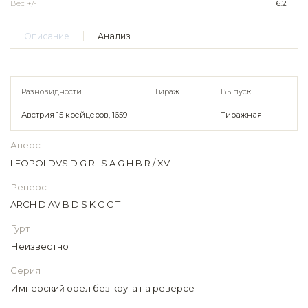
Вес +/-
6.2
Описание
Анализ
Разновидности
Тираж
Выпуск
Австрия 15 крейцеров, 1659
-
Тиражная
Аверс
LEOPOLDVS D G R I S A G H B R / XV
Реверс
ARCH D AV B D S K C C T
Гурт
Неизвестно
Серия
Имперский орел без круга на реверсе