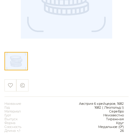
Название
Австрия 6 крейцеров, 1682
Год
1682 ( Леопольд I)
Материал
Серебро
Гурт
Неизвестно
Выпуск
Тиражная
Форма
Круг
Соосность
Медальное (0°)
Длина +/-
26