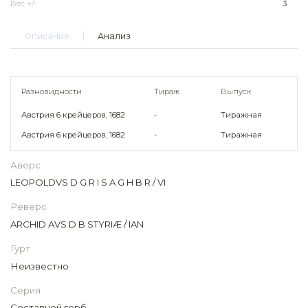
Вес +/-
3
Описание
Анализ
Разновидности
Тираж
Выпуск
Австрия 6 крейцеров, 1682
-
Тиражная
Австрия 6 крейцеров, 1682
-
Тиражная
Аверс
LEOPOLDVS D G R I S A G H B R / VI
Реверс
ARCHID AVS D B STYRIÆ / IAN
Гурт
Неизвестно
Серия
Составной герб