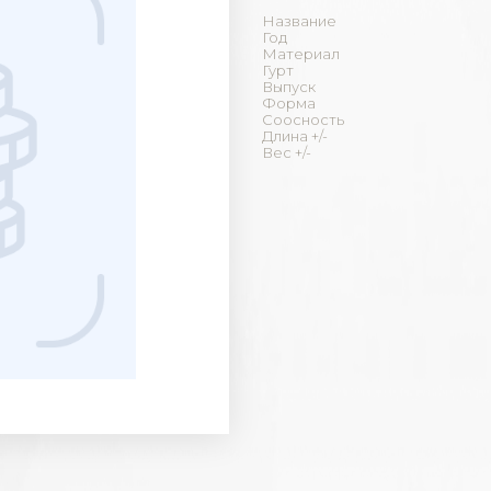
Название
Год
Материал
Гурт
Выпуск
Форма
Соосность
Длина +/-
Вес +/-