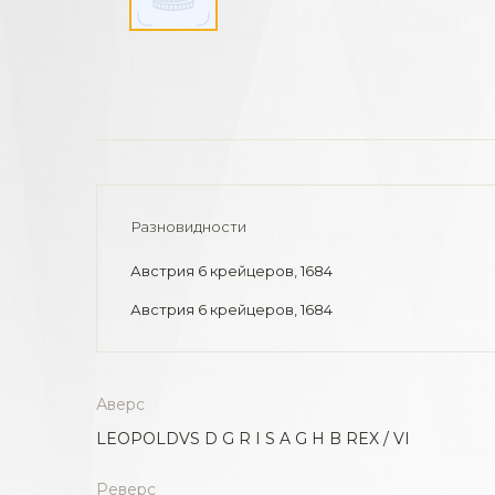
Разновидности
Австрия 6 крейцеров, 1684
Австрия 6 крейцеров, 1684
Аверс
LEOPOLDVS D G R I S A G H B REX / VI
Реверс