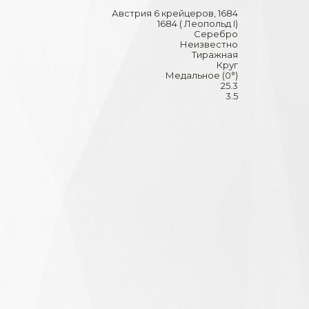
Австрия 6 крейцеров, 1684
1684 ( Леопольд I)
Серебро
Неизвестно
Тиражная
Круг
Медальное (0°)
25.3
3.5