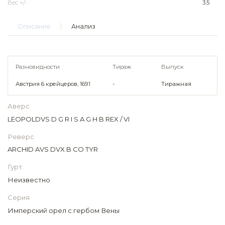
Вес +/-
3.5
Описание
Анализ
Разновидности
Тираж
Выпуск
Австрия 6 крейцеров, 1691
-
Тиражная
Аверс
LEOPOLDVS D G R I S A G H B REX / VI
Реверс
ARCHID AVS DVX B CO TYR
Гурт
Неизвестно
Серия
Имперский орел с гербом Вены