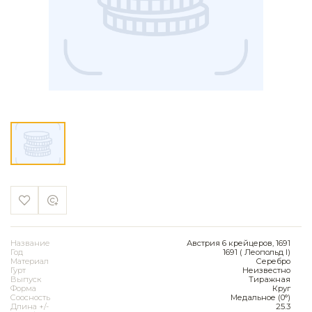
Название
Австрия 6 крейцеров, 1691
Год
1691 ( Леопольд I)
Материал
Серебро
Гурт
Неизвестно
Выпуск
Тиражная
Форма
Круг
Соосность
Медальное (0°)
Длина +/-
25.3