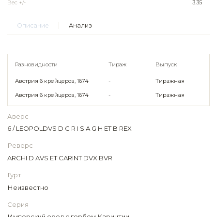
Вес +/-
3.35
Описание
Анализ
Разновидности
Тираж
Выпуск
Австрия 6 крейцеров, 1674
-
Тиражная
Австрия 6 крейцеров, 1674
-
Тиражная
Аверс
6 / LEOPOLDVS D G R I S A G H ET B REX
Реверс
ARCHI D AVS ET CARINT DVX BVR
Гурт
Неизвестно
Серия
Имперский орел с гербом Каринтии