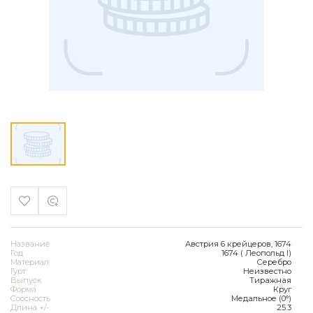
Название
Австрия 6 крейцеров, 1674
Год
1674 ( Леопольд I)
Материал
Серебро
Гурт
Неизвестно
Выпуск
Тиражная
Форма
Круг
Соосность
Медальное (0°)
Длина +/-
25.3