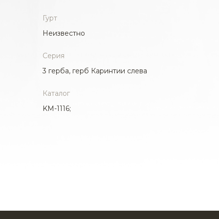
Гурт
Неизвестно
Серия
3 герба, герб Каринтии слева
Каталог
KM-1116;