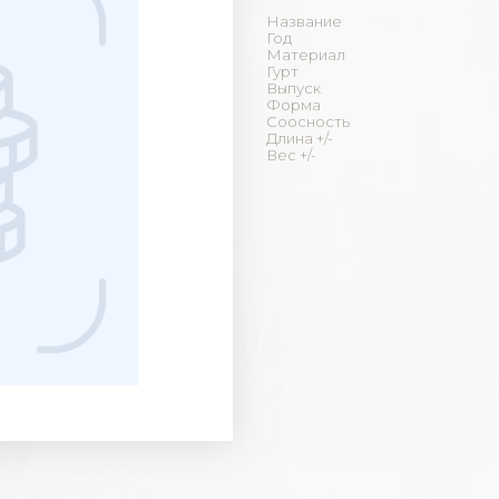
Название
Год
Материал
Гурт
Выпуск
Форма
Соосность
Длина +/-
Вес +/-