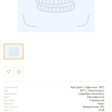
Название
Австрия 1 пфенниг, 1671
Год
1671 ( Леопольд I)
Материал
Серебро (Биллон)
Гурт
Неизвестно
Выпуск
Тиражная
Форма
Круг
Соосность
Медальное (0°)
Вес +/-
0.48