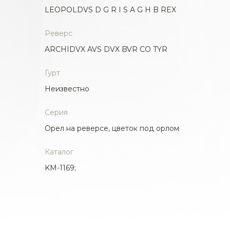
LEOPOLDVS D G R I S A G H B REX
Реверс
ARCHIDVX AVS DVX BVR CO TYR
Гурт
Неизвестно
Серия
Орел на реверсе, цветок под орлом
Каталог
KM-1169;