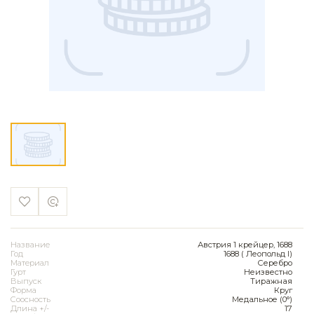
Название
Австрия 1 крейцер, 1688
Год
1688 ( Леопольд I)
Материал
Серебро
Гурт
Неизвестно
Выпуск
Тиражная
Форма
Круг
Соосность
Медальное (0°)
Длина +/-
17