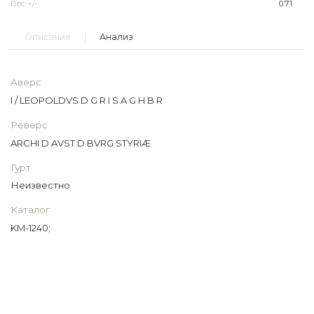
Вес +/-
0.71
Описание
Анализ
Аверс
I / LEOPOLDVS D G R I S A G H B R
Реверс
ARCHI D AVST D BVRG STYRIÆ
Гурт
Неизвестно
Каталог
KM-1240;