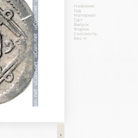
Название
Год
Материал
Гурт
Выпуск
Форма
Соосность
Вес +/-