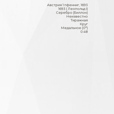
Австрия 1 пфенниг, 1693
1693 ( Леопольд I)
Серебро (Биллон)
Неизвестно
Тиражная
Круг
Медальное (0°)
0.48