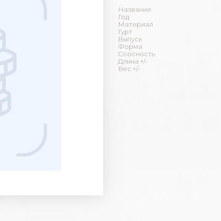
Название
Год
Материал
Гурт
Выпуск
Форма
Соосность
Длина +/-
Вес +/-