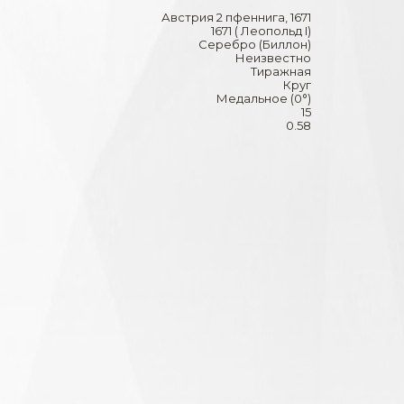
Австрия 2 пфеннига, 1671
1671 ( Леопольд I)
Серебро (Биллон)
Неизвестно
Тиражная
Круг
Медальное (0°)
15
0.58