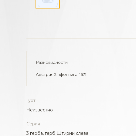
Разновидности
Австрия 2 пфеннига, 1671
Гурт
Неизвестно
Серия
3 герба, герб Штирии слева