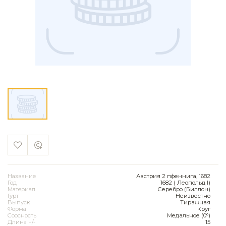
Название
Австрия 2 пфеннига, 1682
Год
1682 ( Леопольд I)
Материал
Серебро (Биллон)
Гурт
Неизвестно
Выпуск
Тиражная
Форма
Круг
Соосность
Медальное (0°)
Длина +/-
15