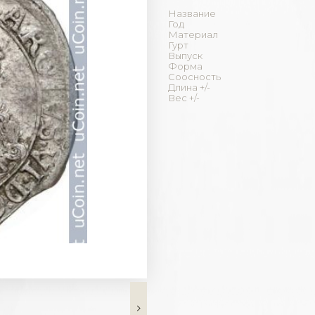
Название
Год
Материал
Гурт
Выпуск
Форма
Соосность
Длина +/-
Вес +/-