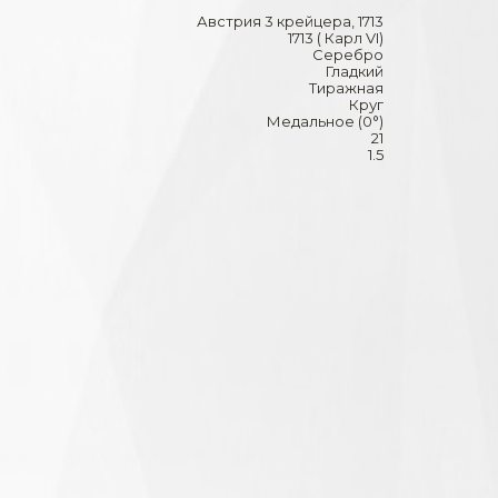
Австрия 3 крейцера, 1713
1713 ( Карл VI)
Серебро
Гладкий
Тиражная
Круг
Медальное (0°)
21
1.5