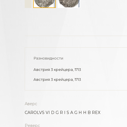
Разновидности
Австрия 3 крейцера, 1713
Австрия 3 крейцера, 1713
Аверс
CAROLVS VI D G R I S A G H H B REX
Реверс