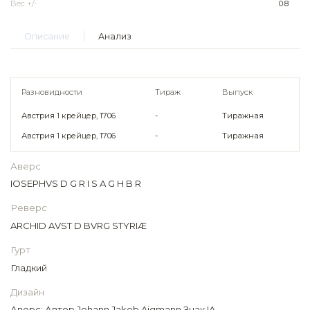
Вес +/-
0.8
Описание
Анализ
Разновидности
Тираж
Выпуск
Австрия 1 крейцер, 1706
-
Тиражная
Австрия 1 крейцер, 1706
-
Тиражная
Аверс
IOSEPHVS D G R I S A G H B R
Реверс
ARCHID AVST D BVRG STYRIÆ
Гурт
Гладкий
Дизайн
Аверс: Автор Johann Jakob Aigmann Знак IA