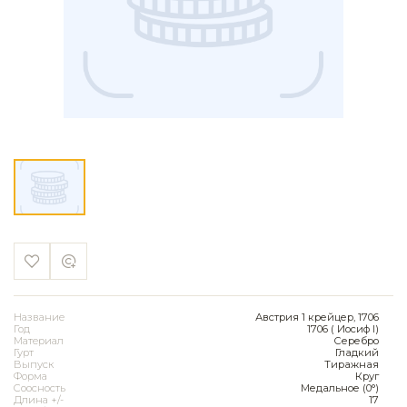
Название
Австрия 1 крейцер, 1706
Год
1706 ( Иосиф I)
Материал
Серебро
Гурт
Гладкий
Выпуск
Тиражная
Форма
Круг
Соосность
Медальное (0°)
Длина +/-
17