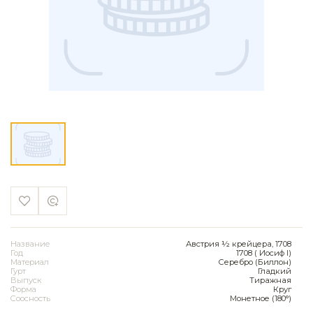
Название
Австрия ½ крейцера, 1708
Год
1708 ( Иосиф I)
Материал
Серебро (Биллон)
Гурт
Гладкий
Выпуск
Тиражная
Форма
Круг
Соосность
Монетное (180°)