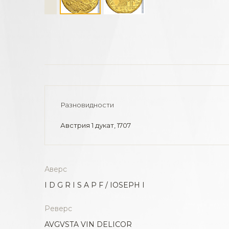
Разновидности
Австрия 1 дукат, 1707
Аверс
I D G R I S A P F / IOSEPH I
Реверс
AVGVSTA VIN DELICOR