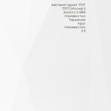
Австрия 1 дукат, 1707
1707 ( Иосиф I)
Золото 0.986
Неизвестно
Тиражная
Круг
Неизвестно
3.5