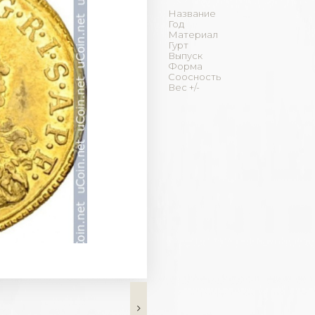
Название
Год
Материал
Гурт
Выпуск
Форма
Соосность
Вес +/-