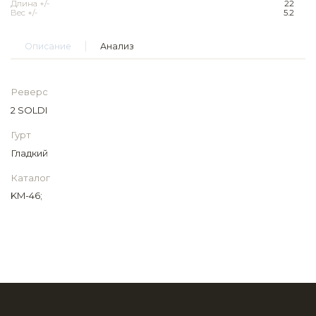
Длина +/-
22
Вес +/-
5.2
Описание
Анализ
Реверс
2 SOLDI
Гурт
Гладкий
Каталог
KM-46;