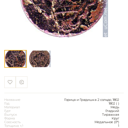
Название
Горица и Градишка 2 сольдо, 1802
Год
1802 ( )
Материал
Медь
Гурт
Гладкий
Выпуск
Тиражная
Форма
Круг
Соосность
Медальное (0°)
Толщина +/-
1