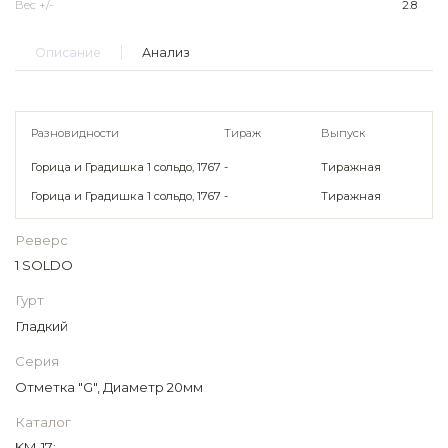
Вес +/-
2.8
Описание
Анализ
Разновидности
Тираж
Выпуск
Горица и Градишка 1 сольдо, 1767
-
Тиражная
Горица и Градишка 1 сольдо, 1767
-
Тиражная
Реверс
1 SOLDO
Гурт
Гладкий
Серия
Отметка "G", Диаметр 20мм
Каталог
KM-17;