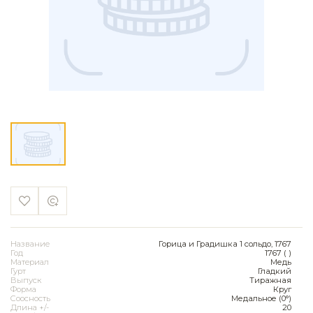
Название
Горица и Градишка 1 сольдо, 1767
Год
1767 ( )
Материал
Медь
Гурт
Гладкий
Выпуск
Тиражная
Форма
Круг
Соосность
Медальное (0°)
Длина +/-
20